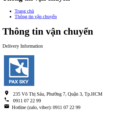
Trang chủ
Thông tin vận chuyển
Thông tin vận chuyển
Delivery Information
các tòa nhà
location_on
235 Võ Thị Sáu, Phường 7, Quận 3, Tp.HCM
phone
0911 07 22 99
email
Hotline (zalo, viber): 0911 07 22 99